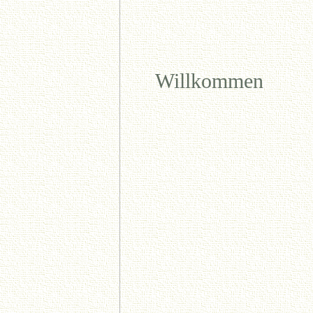
Willkommen